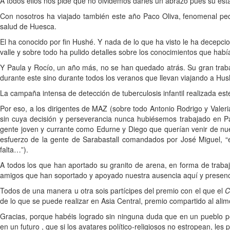
A todos ellos nos pide que no olvidemos darles un abrazo pues su est
Con nosotros ha viajado también este año Paco Oliva, fenomenal pe
salud de Huesca.
El ha conocido por fin Hushé. Y nada de lo que ha visto le ha decepci
valle y sobre todo ha pulido detalles sobre los conocimientos que habí
Y Paula y Rocío, un año más, no se han quedado atrás. Su gran trabaj
durante este sino durante todos los veranos que llevan viajando a Hus
La campaña intensa de detección de tuberculosis infantil realizada es
Por eso, a los dirigentes de MAZ (sobre todo Antonio Rodrigo y Valeri
sin cuya decisión y perseverancia nunca hubiésemos trabajado en P
gente joven y currante como Edurne y Diego que querían venir de nuevo
esfuerzo de la gente de Sarabastall comandados por José Miguel, “el
falta…”).
A todos los que han aportado su granito de arena, en forma de trabaj
amigos que han soportado y apoyado nuestra ausencia aquí y presenci
Todos de una manera u otra sois partícipes del premio con el que el
C
de lo que se puede realizar en Asia Central, premio compartido al alim
Gracias, porque habéis logrado sin ninguna duda que en un pueblo pe
en un futuro , que si los avatares político-religiosos no estropean, les