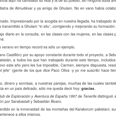
ancia aquí ha cambiado su vida y la de su pueblo, sin ninguna duda ah
diatra de Almudévar y ya amigo de Ghulam. No en vano había colabo
onado. Impresionado por la acogida en nuestra llegada, ha trabajado d
a transmitido a Ghulam “in situ”, corrigiendo y mejorando su formación.
o diario en la consulta, en las clases con las mujeres, en las clases
hé.
te verano en tiempo record es sólo un ejemplo.
ano Castillón) por su apoyo constante durante todo el proyecto, a Seb
akistán, a todos los que han trabajado durante este tiempo, inclu
 este año pero les fue imposible, Carmen, siempre dispuesta, resoluti
 jefe” (gente de los que dice Paco Oliva -y yo me suscribí hace tie
o, dinero y sonrisas, a nuestras parejas, muchas de las cuales tambié
a en un país delicado, sólo me queda decir hoy:
gracias
.
lub de Exploración y Aventura de España 1997 de Tenerife
distinguió
ón por Sarabastall y Sebastián Álvaro.
rdido en la inmensidad de las montañas del Karakorum pakistaní, sus
 pertenece a ellos mismos.