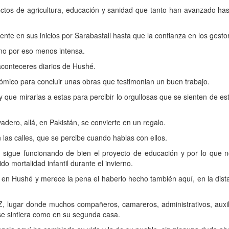
ctos de agricultura, educación y sanidad que tanto han avanzado has
nte en sus inicios por Sarabastall hasta que la confianza en los gesto
 no por eso menos intensa.
aconteceres diarios de Hushé.
nómico para concluir unas obras que testimonian un buen trabajo.
que mirarlas a estas para percibir lo orgullosas que se sienten de es
vadero, allá, en Pakistán, se convierte en un regalo.
las calles, que se percibe cuando hablas con ellos.
igue funcionando de bien el proyecto de educación y por lo que nos
 mortalidad infantil durante el invierno.
s en Hushé y merece la pena el haberlo hecho también aquí, en la dista
 lugar donde muchos compañeros, camareros, administrativos, auxili
se sintiera como en su segunda casa.