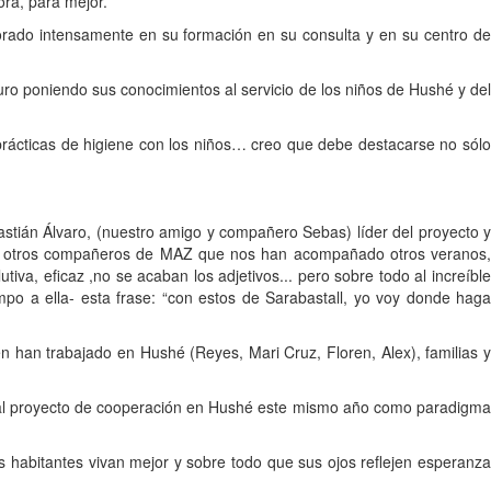
ora, para mejor.
rado intensamente en su formación en su consulta y en su centro de
uro poniendo sus conocimientos al servicio de los niños de Hushé y del
 prácticas de higiene con los niños… creo que debe destacarse no sólo
astián Álvaro, (nuestro amigo y compañero Sebas) líder del proyecto y
idos otros compañeros de MAZ que nos han acompañado otros veranos,
va, eficaz ,no se acaban los adjetivos... pero sobre todo al increíble
mpo a ella- esta frase: “con estos de Sarabastall, yo voy donde haga
n han trabajado en Hushé (Reyes, Mari Cruz, Floren, Alex), familias y
 al proyecto de cooperación en Hushé este mismo año como paradigm
 habitantes vivan mejor y sobre todo que sus ojos reflejen esperanza