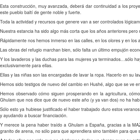
Esta construcción, muy avanzada, deberá dar continuidad a los proye
este pueblo baltí de gente noble y fuerte.
Toda la actividad y recursos que genere van a ser controlados lógicame
Nuestra estancia ha sido algo más corta que los años anteriores pero
Rápidamente nos hemos inmerso en las calles, en los olores y en los 
Las obras del refugio marchan bien, sólo falta un último empujón eco
Y los lavaderos y las duchas para las mujeres ya terminados…sólo hay 
exclusivamente para ellas.
Ellas y las niñas son las encargadas de lavar la ropa. Hacerlo en su la
Hemos sido testigos de nuevo del cambio en Hushé, algo que se ve en 
Hemos observado cómo siguen prosperando en la agricultura, cómo s
Ghulam que nos dice que de nuevo este año (y ya van dos) no ha habido
Sólo esto ya hubiese justificado el haber trabajado duro estos verano
y ayudando a buscar financiación.
Y merece la pena haber traído a Ghulam a España, gracias a la MAZ,
granito de arena, no sólo para que aprendiera sino también para que 