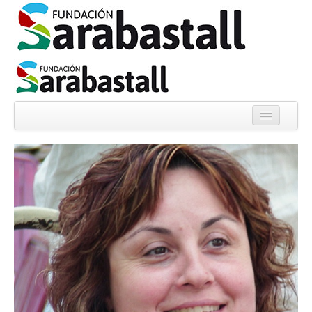
Quiénes somos
Noticias
Proyectos
Informes
Experiencias
Colabora
Librería solidaria