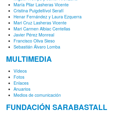
María Pilar Lasheras Vicente
Cristina Puigdellívol Serafí
Henar Fernández y Laura Ezquerra
Mari Cruz Lasheras Vicente
Mari Carmen Albiac Centellas
Javier Pérez Monreal
Francisco Oliva Sieso
Sebastián Álvaro Lomba
MULTIMEDIA
Vídeos
Fotos
Enlaces
Anuarios
Medios de comunicación
FUNDACIÓN SARABASTALL
Calle Alta, 2
50700 Caspe (Zaragoza) - España