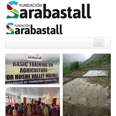
Quiénes somos
Noticias
Proyectos
Informes
Experiencias
Colabora
Librería solidaria